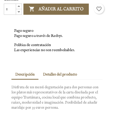

favorite_border
AÑADIR AL CARRITO
Pago seguro
Pago seguro a través de Redsys.
Política de contratación
Las experiencias no son reembolsables.
Descripción
Detalles del producto
Disfruta de un menú degustación para dos personas con
los platos más representativos de la carta diseñada por el
equipo Trastámara, cocina local que combina producto,
×
Crear lista de deseos
raíces, modernidad e imaginación. Posibilidad de añadir
×
Iniciar sesión
maridaje por 35 euros persona.